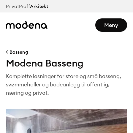
Hopp
Privat
Proff
Arkitekt
til
hovedinnhold
Meny
Basseng
Modena Basseng
Komplette løsninger for store og små basseng,
svømmehaller og badeanlegg til offentlig,
næring og privat.