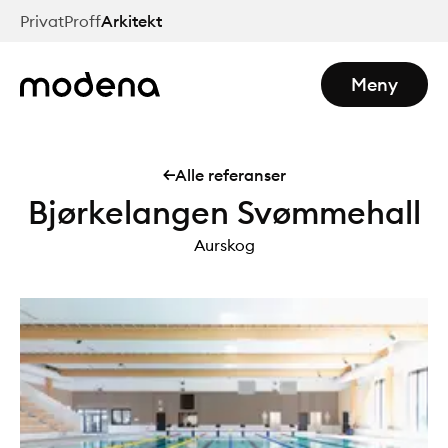
Hopp
Privat
Proff
Arkitekt
til
hovedinnhold
Meny
Alle referanser
Bjørkelangen Svømmehall
Aurskog