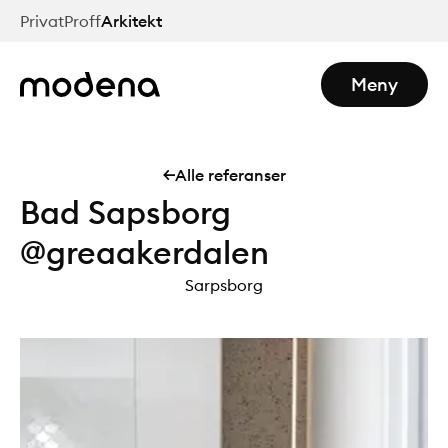
Hopp
Privat
Proff
Arkitekt
til
hovedinnhold
Meny
Alle referanser
Bad Sapsborg
@greaakerdalen
Sarpsborg