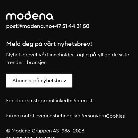
post@modena.no
+47 51 44 31 50
Meld deg på vårt nyhetsbrev!
Nyhetsbrevet vårt inneholder faglig påfyll og de siste
trender i bransjen
Abonner på nyhetsbrev
Facebook
Instagram
LinkedIn
Pinterest
Firmakonto
Leveringsbetingelser
Personvern
Cookies
© Modena Gruppen AS 1986 -
2026