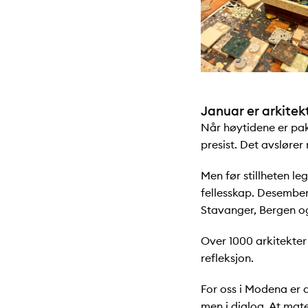
Januar er arkite
Når høytidene er pak
presist. Det avslører 
Men før stillheten l
fellesskap. Desember
Stavanger, Bergen o
Over 1000 arkitekter 
refleksjon.
For oss i Modena er d
men i dialog. At mat