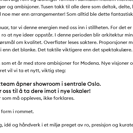
er og ambisjoner. Tusen takk til alle dere som deltok, delte, l
l noe mer enn arrangementer! Som alltid ble dette fantastiske
nuar, tar vi denne energien med oss inn i stillheten. For det e
 ro at nye ideer oppstår. I denne perioden blir arkitektur m
ørsmål om kvalitet. Overflater leses saktere. Proporsjoner m
i enn det blanke. Det taktile viktigere enn det spektakulære.
s som et år med store ambisjoner for Modena. Nye visjoner 
ret vil vi ta et nytt, viktig steg:
team åpner showroom i sentrale Oslo.
 oss til å ta dere imot i nye lokaler!
r som må oppleves, ikke forklares.
 form i rommet.
 idé og håndverk i et miljø preget av ro, presisjon og kurate