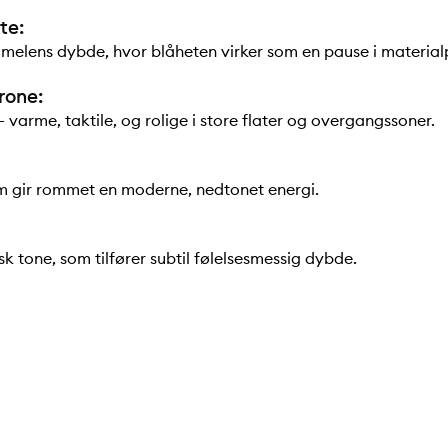
te:
elens dybde, hvor blåheten virker som en pause i material
rone:
 varme, taktile, og rolige i store flater og overgangssoner.
m gir rommet en moderne, nedtonet energi.
k tone, som tilfører subtil følelsesmessig dybde.