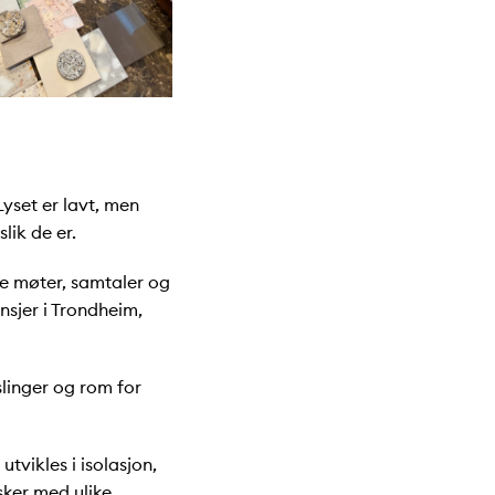
yset er lavt, men
lik de er.
ge møter, samtaler og
sjer i Trondheim,
slinger og rom for
tvikles i isolasjon,
sker med ulike