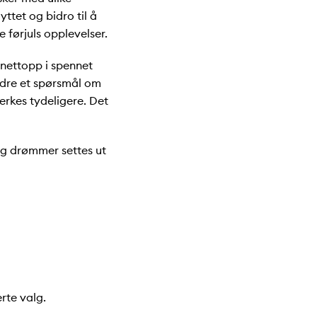
yttet og bidro til å
 førjuls opplevelser.
r nettopp i spennet
indre et spørsmål om
erkes tydeligere. Det
og drømmer settes ut
rte valg.