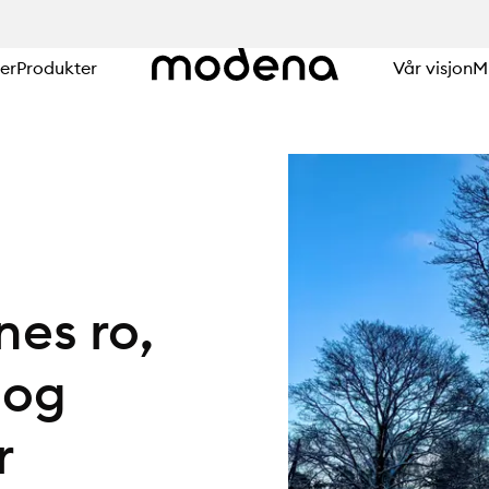
er
Produkter
Vår visjon
Mi
nes ro,
 og
r