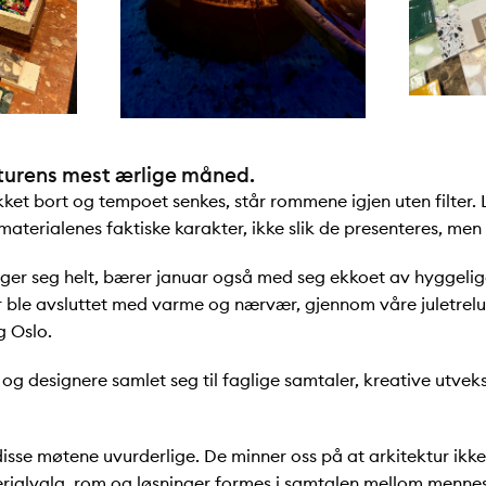
kturens mest ærlige måned.
ket bort og tempoet senkes, står rommene igjen uten filter. L
materialenes faktiske karakter, ikke slik de presenteres, men s
egger seg helt, bærer januar også med seg ekkoet av hyggeli
 ble avsluttet med varme og nærvær, gjennom våre juletrelun
g Oslo.
og designere samlet seg til faglige samtaler, kreative utvek
isse møtene uvurderlige. De minner oss på at arkitektur ikke u
erialvalg, rom og løsninger formes i samtalen mellom menne