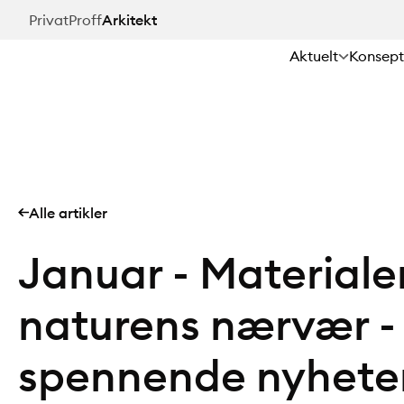
Hopp
Privat
Proff
Arkitekt
til
hovedinnhold
Aktuelt
Konsept
Alle artikler
Januar - Materiale
naturens nærvær -
spennende nyhete