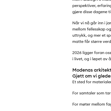
perspektiver, erfaring
gjøre disse dagene ti
Når vi nå går inn i ja
mellom fellesskap og
uttrykk, og mer et sp
matte får større verd
2026 ligger foran os
i livet, og i løpet av å
Modenas arkitekt
Gjett om vi gleder
Et sted for materiale
For samtaler som tar
For møter mellom fag,