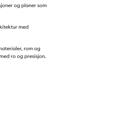
asjoner og planer som
rkitektur med
materialer, rom og
med ro og presisjon.