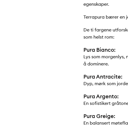
egenskaper.
Terrapura bærer en j
De ti fargene utforsk
som helst rom:
Pura Bianco:
Lys som morgenlys, ne
å dominere.
Pura Antracite:
Dyp, mørk som jordens
Pura Argento:
En sofistikert gråton
Pura Greige:
En balansert møteflat