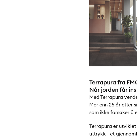
Terrapura fra FMG
Når jorden får ins
Med Terrapura vender
Mer enn 25 år etter s
som ikke forsøker å 
Terrapura er utvikle
uttrykk - et gjennom