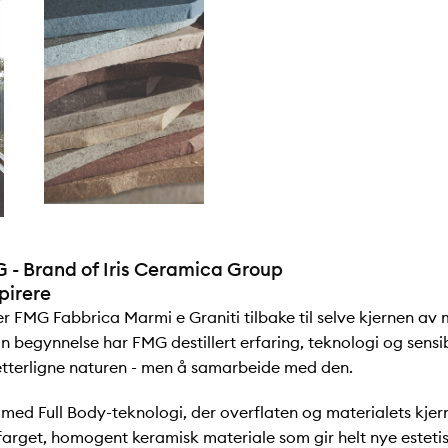
 - Brand of Iris Ceramica Group
pirere
 FMG Fabbrica Marmi e Graniti tilbake til selve kjernen av m
in begynnelse har FMG destillert erfaring, teknologi og sensibil
etterligne naturen - men å samarbeide med den.
t med Full Body-teknologi, der overflaten og materialets kje
farget, homogent keramisk materiale som gir helt nye esteti