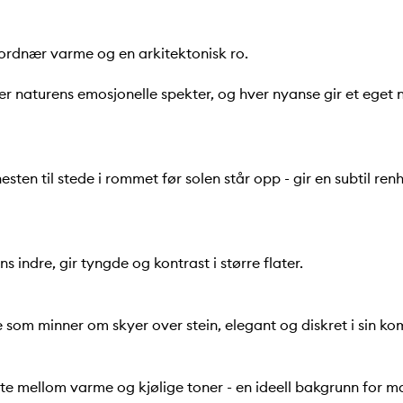
ordnær varme og en arkitektonisk ro.
er naturens emosjonelle spekter, og hver nyanse gir et eget na
sten til stede i rommet før solen står opp - gir en subtil ren
 indre, gir tyngde og kontrast i større flater.
e som minner om skyer over stein, elegant og diskret i sin ko
e mellom varme og kjølige toner - en ideell bakgrunn for mat