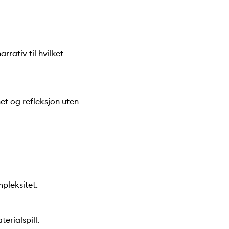
rrativ til hvilket
het og refleksjon uten
mpleksitet.
erialspill.